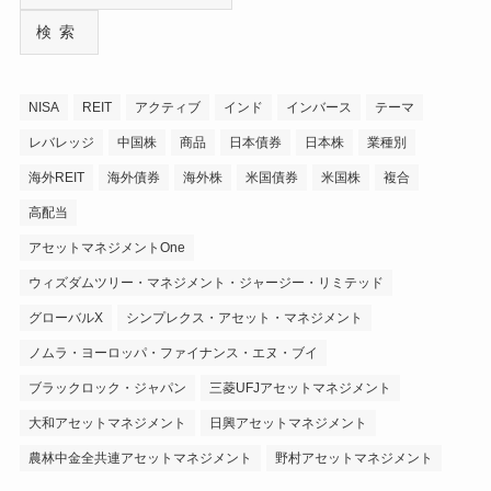
検索
NISA
REIT
アクティブ
インド
インバース
テーマ
レバレッジ
中国株
商品
日本債券
日本株
業種別
海外REIT
海外債券
海外株
米国債券
米国株
複合
高配当
アセットマネジメントOne
ウィズダムツリー・マネジメント・ジャージー・リミテッド
グローバルX
シンプレクス・アセット・マネジメント
ノムラ・ヨーロッパ・ファイナンス・エヌ・ブイ
ブラックロック・ジャパン
三菱UFJアセットマネジメント
大和アセットマネジメント
日興アセットマネジメント
農林中金全共連アセットマネジメント
野村アセットマネジメント