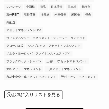
レバレッジ
中国株
商品
日本債券
日本株
業種別
海外REIT
海外債券
海外株
米国債券
米国株
複合
高配当
アセットマネジメントOne
ウィズダムツリー・マネジメント・ジャージー・リミテッド
グローバルX
シンプレクス・アセット・マネジメント
ノムラ・ヨーロッパ・ファイナンス・エヌ・ブイ
ブラックロック・ジャパン
三菱UFJアセットマネジメント
大和アセットマネジメント
日興アセットマネジメント
農林中金全共連アセットマネジメント
野村アセットマネジメント
お気に入りリストを見る