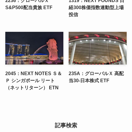
2236：グローバルＸ
1319：NEXT FOUNDS 日
S&P500配当貴族 ETF
経300株価指数連動型上場
投信
2045：NEXT NOTES Ｓ＆
235A：グローバルＸ 高配
Ｐ シンガポール リート
当30-日本株式 ETF
（ネットリターン） ETN
記事検索