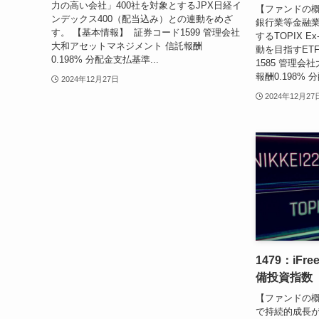
力の高い会社」400社を対象とするJPX日経イ
【ファンドの概
ンデックス400（配当込み）との連動をめざ
銀行業等金融業
す。 【基本情報】 証券コード1599 管理会社
するTOPIX Ex
大和アセットマネジメント 信託報酬
動を目指すET
0.198% 分配金支払基準...
1585 管理
報酬0.198% 分配
2024年12月27日
2024年12月27
1479：iFr
備投資指数
【ファンドの概
で持続的成長