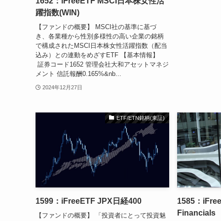
1652：iFreeETF MSCI日本株女性活
躍指数(WIN)
【ファンドの概要】 MSCI社の基準に基づ
き、各業種から性別多様性の高い企業の銘柄
で構成されたMSCI日本株女性活躍指数（配当
込み）との連動をめざすETF 【基本情報】
証券コード1652 管理会社大和アセットマネジ
メント 信託報酬0.165%&nb...
2024年12月27日
ETF/ETN銘柄(東証)
1599：iFreeETF JPX日経400
1585：iFree
Financials
【ファンドの概要】 「投資者にとって投資魅