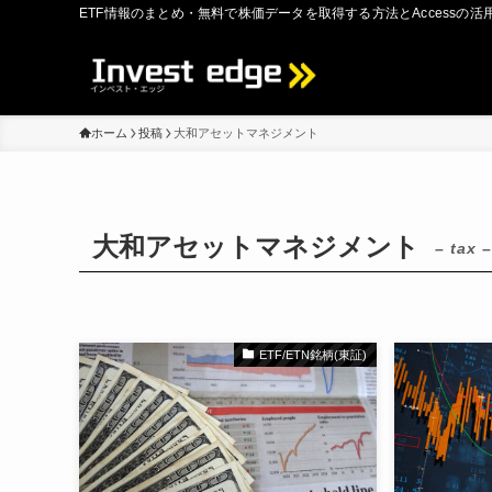
ETF情報のまとめ・無料で株価データを取得する方法とAccessの活
ホーム
投稿
大和アセットマネジメント
大和アセットマネジメント
– tax –
ETF/ETN銘柄(東証)