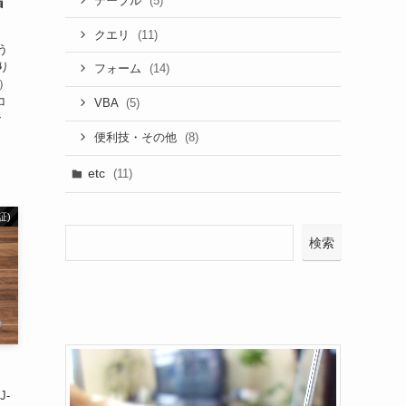
(5)
指
テーブル
(11)
クエリ
う
り
(14)
フォーム
）
コ
(5)
VBA
ン
(8)
便利技・その他
etc
(11)
証)
検索
-