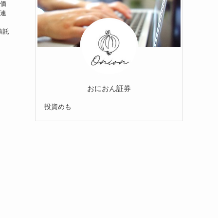
株価
の連
信託
おにおん証券
投資めも