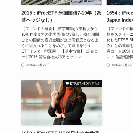
2015：iFreeETF 米国国債7-10年（為
1654：iFre
替ヘッジなし）
Japan Inde
【ファンドの概要】 残存期間が7年程度から
【ファンドの概
10年程度までの米国国債に投資し、残存期間
柄をスクリー
ごとの国債の投資金額がほぼ同程度となるよ
化したFTSE Bl
うに組入れることをめざして運用を行う
み）との連動を
ETF（ラダー型運用） 【基本情報】 証券コ
券コード165
ード2015 管理会社大和アセットマ...
ント 信託報酬0.1
2024年12月27日
2024年12月27
ETF/ETN銘柄(東証)