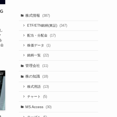
SG
株式情報
(387)
(347)
ETF/ETN銘柄(東証)
し
ク
(17)
配当・分配金
を
理会
(1)
株価データ
(22)
銘柄一覧
管理会社
(11)
証)
株の知識
(18)
(13)
株式用語
(5)
チャート
MS Access
(30)