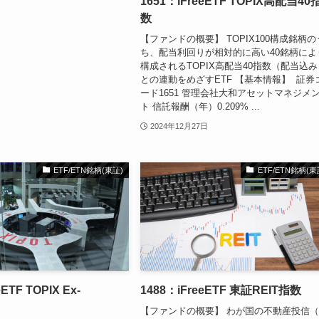
1651：iFreeETF TOPIX高配当40
数
【ファンドの概要】 TOPIX100構成銘柄の
ち、配当利回りが相対的に高い40銘柄によ
構成されるTOPIX高配当40指数（配当込み
との連動をめざすETF 【基本情報】 証券
ード1651 管理会社大和アセットマネジメ
ト 信託報酬（年）0.209% ...
2024年12月27日
ETF/ETN銘柄(東証)
ETF/ETN銘柄(東
ETF TOPIX Ex-
1488：iFreeETF 東証REIT指数
【ファンドの概要】 わが国の不動産投信（J