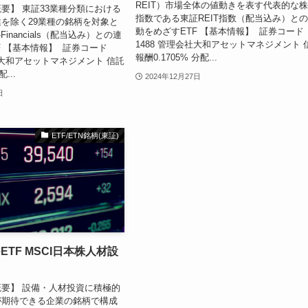
REIT）市場全体の値動きを表す代表的な
要】 東証33業種分類における
指数である東証REIT指数（配当込み）と
を除く29業種の銘柄を対象と
動をめざすETF 【基本情報】 証券コード
-Financials（配当込み）との連
1488 管理会社大和アセットマネジメント 
F 【基本情報】 証券コード
報酬0.1705% 分配...
会社大和アセットマネジメント 信託
...
2024年12月27日
日
ETF/ETN銘柄(東証)
eeETF MSCI日本株人材設
要】 設備・人材投資に積極的
が期待できる企業の銘柄で構成