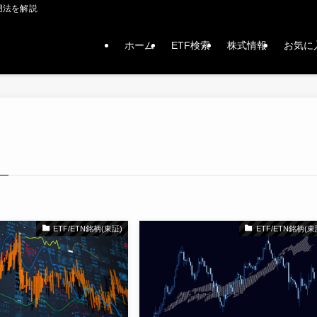
用法を解説
ホーム
ETF検索
株式情報
お気に
ETF/ETN銘柄(東証)
ETF/ETN銘柄(東